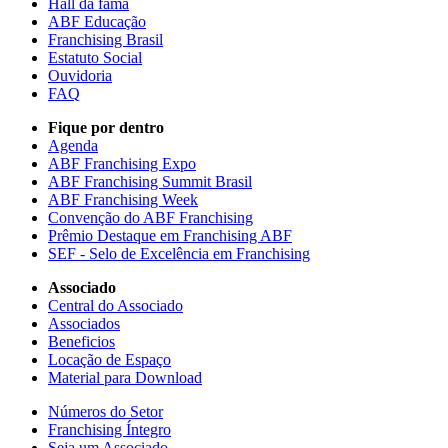
Hall da fama
ABF Educação
Franchising Brasil
Estatuto Social
Ouvidoria
FAQ
Fique por dentro
Agenda
ABF Franchising Expo
ABF Franchising Summit Brasil
ABF Franchising Week
Convenção do ABF Franchising
Prêmio Destaque em Franchising ABF
SEF - Selo de Excelência em Franchising
Associado
Central do Associado
Associados
Beneficios
Locação de Espaço
Material para Download
Números do Setor
Franchising Íntegro
Seja um Associado