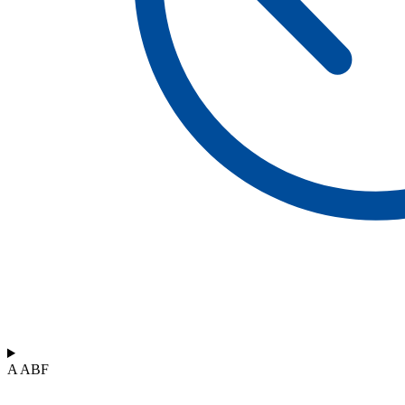
A ABF