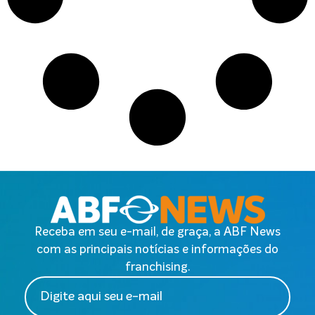
Receba em seu e-mail, de graça, a ABF News
com as principais notícias e informações do
franchising.