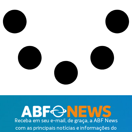
Receba em seu e-mail, de graça, a ABF News
com as principais notícias e informações do