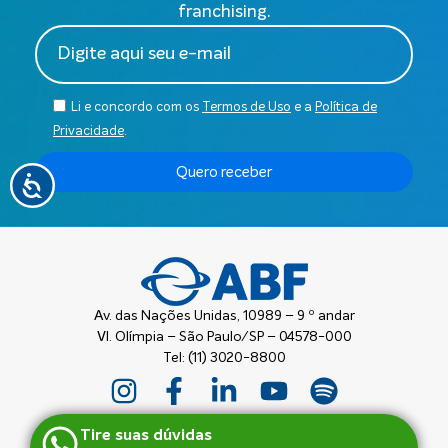
franchising.
Li e concordo com os
Termos de Uso
e a
Política de
Privacidade
.
Quero receber
Av. das Nações Unidas, 10989 – 9 º andar
Vl. Olímpia – São Paulo/SP – 04578-000
Tel: (11) 3020-8800
Tire suas dúvidas