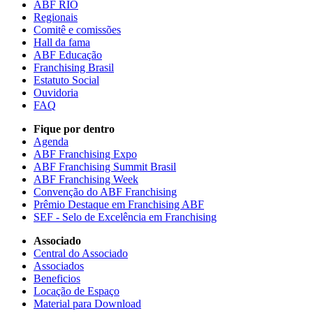
ABF RIO
Regionais
Comitê e comissões
Hall da fama
ABF Educação
Franchising Brasil
Estatuto Social
Ouvidoria
FAQ
Fique por dentro
Agenda
ABF Franchising Expo
ABF Franchising Summit Brasil
ABF Franchising Week
Convenção do ABF Franchising
Prêmio Destaque em Franchising ABF
SEF - Selo de Excelência em Franchising
Associado
Central do Associado
Associados
Beneficios
Locação de Espaço
Material para Download