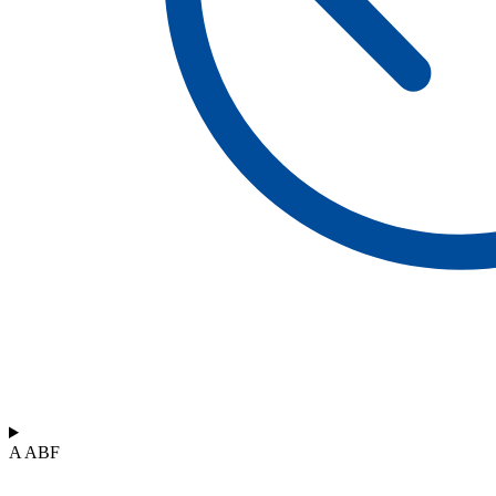
A ABF