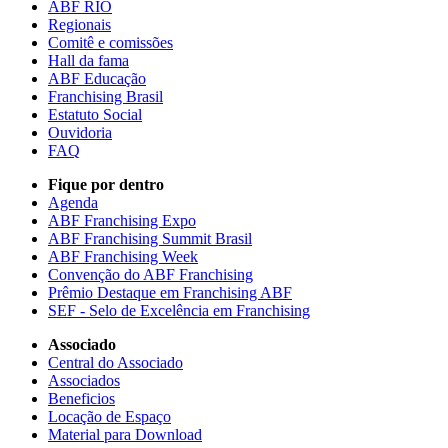
ABF RIO
Regionais
Comitê e comissões
Hall da fama
ABF Educação
Franchising Brasil
Estatuto Social
Ouvidoria
FAQ
Fique por dentro
Agenda
ABF Franchising Expo
ABF Franchising Summit Brasil
ABF Franchising Week
Convenção do ABF Franchising
Prêmio Destaque em Franchising ABF
SEF - Selo de Excelência em Franchising
Associado
Central do Associado
Associados
Beneficios
Locação de Espaço
Material para Download