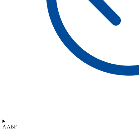
A ABF