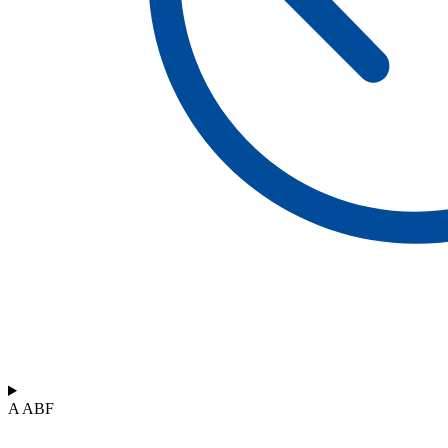
A ABF