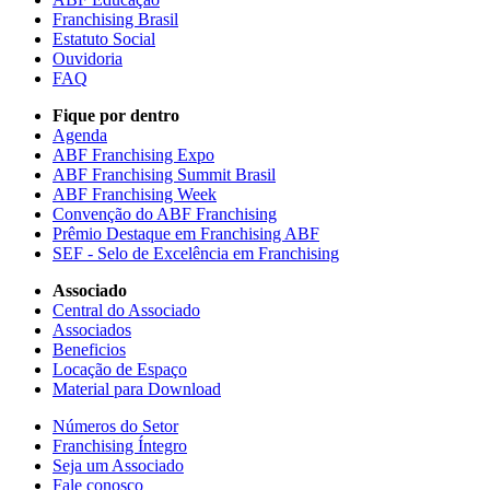
Franchising Brasil
Estatuto Social
Ouvidoria
FAQ
Fique por dentro
Agenda
ABF Franchising Expo
ABF Franchising Summit Brasil
ABF Franchising Week
Convenção do ABF Franchising
Prêmio Destaque em Franchising ABF
SEF - Selo de Excelência em Franchising
Associado
Central do Associado
Associados
Beneficios
Locação de Espaço
Material para Download
Números do Setor
Franchising Íntegro
Seja um Associado
Fale conosco