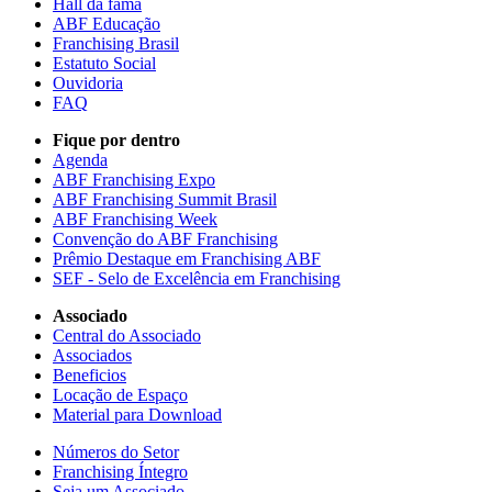
Hall da fama
ABF Educação
Franchising Brasil
Estatuto Social
Ouvidoria
FAQ
Fique por dentro
Agenda
ABF Franchising Expo
ABF Franchising Summit Brasil
ABF Franchising Week
Convenção do ABF Franchising
Prêmio Destaque em Franchising ABF
SEF - Selo de Excelência em Franchising
Associado
Central do Associado
Associados
Beneficios
Locação de Espaço
Material para Download
Números do Setor
Franchising Íntegro
Seja um Associado