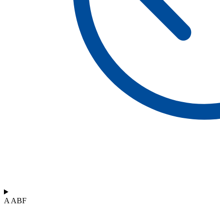
A ABF