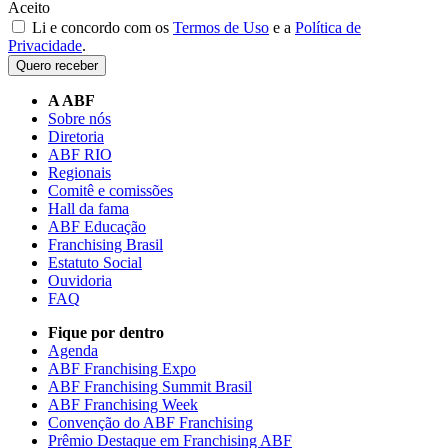
Aceito
Li e concordo com os
Termos de Uso
e a
Política de
Privacidade
.
Quero receber
A ABF
Sobre nós
Diretoria
ABF RIO
Regionais
Comitê e comissões
Hall da fama
ABF Educação
Franchising Brasil
Estatuto Social
Ouvidoria
FAQ
Fique por dentro
Agenda
ABF Franchising Expo
ABF Franchising Summit Brasil
ABF Franchising Week
Convenção do ABF Franchising
Prêmio Destaque em Franchising ABF