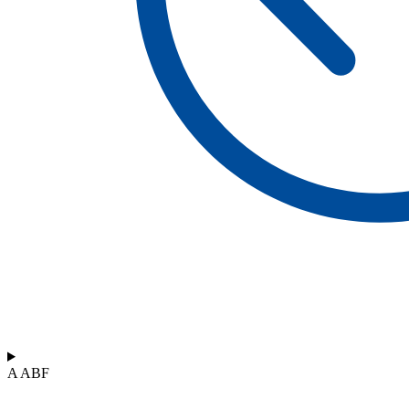
A ABF