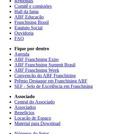
Regionais
Comitê e comissões
Hall da fama
ABF Educação
Franchising Brasil
Estatuto Social
Ouvidoria
FAQ
Fique por dentro
Agenda
ABF Franchising Expo
ABF Franchising Summit Brasil
ABF Franchising Week
Convenção do ABF Franchising
Prêmio Destaque em Franchising ABF
SEF - Selo de Excelência em Franchising
Associado
Central do Associado
Associados
Beneficios
Locação de Espaço
Material para Download
Números do Setor