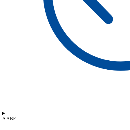
A ABF