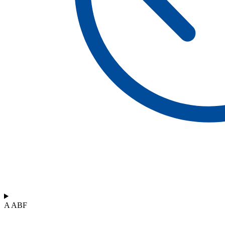
A ABF