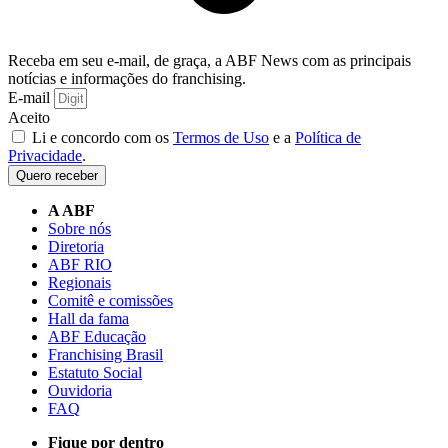
Receba em seu e-mail, de graça, a ABF News com as principais
notícias e informações do franchising.
E-mail
Aceito
Li e concordo com os
Termos de Uso
e a
Política de
Privacidade
.
Quero receber
A ABF
Sobre nós
Diretoria
ABF RIO
Regionais
Comitê e comissões
Hall da fama
ABF Educação
Franchising Brasil
Estatuto Social
Ouvidoria
FAQ
Fique por dentro