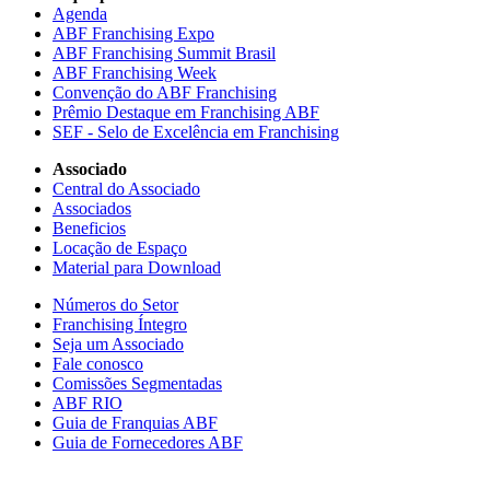
Agenda
ABF Franchising Expo
ABF Franchising Summit Brasil
ABF Franchising Week
Convenção do ABF Franchising
Prêmio Destaque em Franchising ABF
SEF - Selo de Excelência em Franchising
Associado
Central do Associado
Associados
Beneficios
Locação de Espaço
Material para Download
Números do Setor
Franchising Íntegro
Seja um Associado
Fale conosco
Comissões Segmentadas
ABF RIO
Guia de Franquias ABF
Guia de Fornecedores ABF