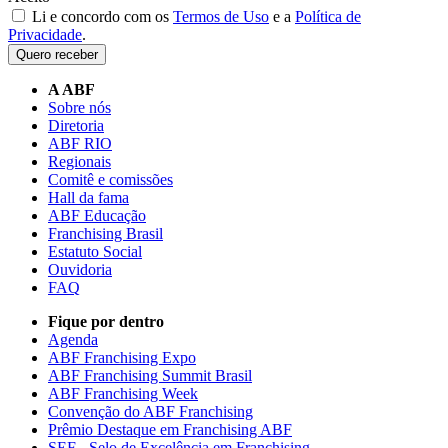
Li e concordo com os
Termos de Uso
e a
Política de
Privacidade
.
Quero receber
A ABF
Sobre nós
Diretoria
ABF RIO
Regionais
Comitê e comissões
Hall da fama
ABF Educação
Franchising Brasil
Estatuto Social
Ouvidoria
FAQ
Fique por dentro
Agenda
ABF Franchising Expo
ABF Franchising Summit Brasil
ABF Franchising Week
Convenção do ABF Franchising
Prêmio Destaque em Franchising ABF
SEF - Selo de Excelência em Franchising