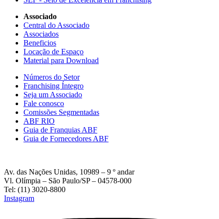
Associado
Central do Associado
Associados
Beneficios
Locação de Espaço
Material para Download
Números do Setor
Franchising Íntegro
Seja um Associado
Fale conosco
Comissões Segmentadas
ABF RIO
Guia de Franquias ABF
Guia de Fornecedores ABF
Av. das Nações Unidas, 10989 – 9 º andar
Vl. Olímpia – São Paulo/SP – 04578-000
Tel: (11) 3020-8800
Instagram