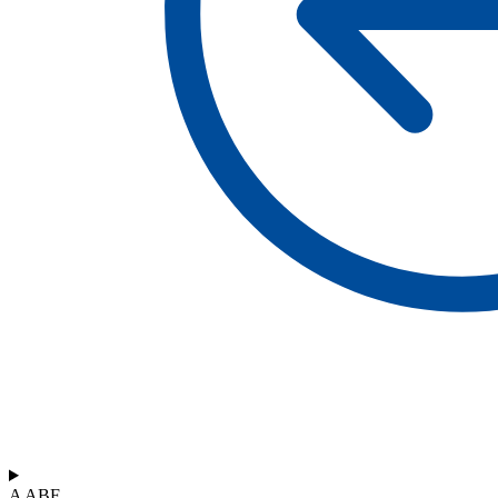
A ABF