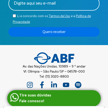
Li e concordo com os
Termos de Uso
e a
Política de
Privacidade
.
Quero receber
Av. das Nações Unidas, 10989 – 9 º andar
Vl. Olímpia – São Paulo/SP – 04578-000
Tel: (11) 3020-8800
Tire suas dúvidas
Fale conosco!