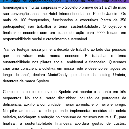
Em clima de comemoração dos 10 anos da rede – com direito a
homenagens e muitas surpresas – o Spoleto promove de 21 a 24 de maio
sua convenção anual, no Hotel Intercontinental, no Rio de Janeiro. Os
mais de 100 franqueados, funcionários e executivos (cerca de 350
participantes) irão trabalhar o tema `sustentabilidade`. O objetivo é
finalizar o encontro com um plano de ação para 2009 focado em
responsabilidade social e crescimento sustentável.
`Vamos festejar nossa primeira década de trabalho ao lado das pessoas
que construíram esta marca conosco. E trabalhar o tema
sustentabilidade nos pilares social, ambiental e financeiro. Queremos
criar uma consciência coletiva em nossa rede e desenvolver ações ao
longo do ano`, declara MarioChady, presidente da holding Umbria,
detentora da marca Spoleto.
Como ressaltou o executivo, o Spoleto vai abordar o assunto em três
segmentos. No social, serão discutidos: inclusão de portadores de
deficiência, auxílio à comunidade, menor aprendiz e primeiro emprego.
No pilar ambiental, a rede pretende implementar medidas de coleta
seletiva, reciclagem e redução no consumo de recursos naturais. E, para
finalizar, a sustentabilidade financeira abordará gestão de custos,