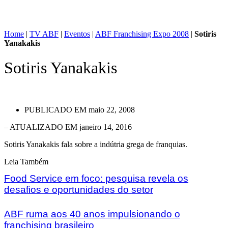
Home
|
TV ABF
|
Eventos
|
ABF Franchising Expo 2008
|
Sotiris
Yanakakis
Sotiris Yanakakis
PUBLICADO EM
maio 22, 2008
– ATUALIZADO EM janeiro 14, 2016
Sotiris Yanakakis fala sobre a indútria grega de franquias.
Leia Também
Food Service em foco: pesquisa revela os
desafios e oportunidades do setor
ABF ruma aos 40 anos impulsionando o
franchising brasileiro