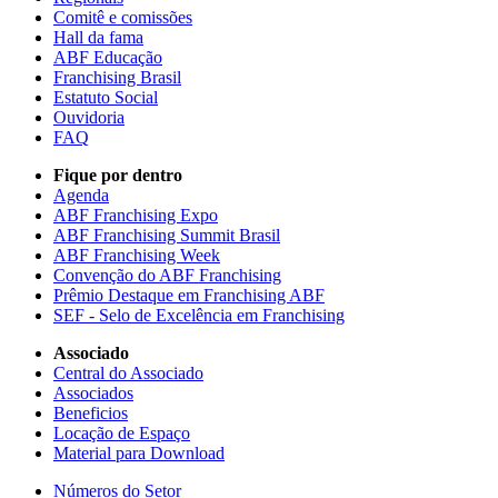
Comitê e comissões
Hall da fama
ABF Educação
Franchising Brasil
Estatuto Social
Ouvidoria
FAQ
Fique por dentro
Agenda
ABF Franchising Expo
ABF Franchising Summit Brasil
ABF Franchising Week
Convenção do ABF Franchising
Prêmio Destaque em Franchising ABF
SEF - Selo de Excelência em Franchising
Associado
Central do Associado
Associados
Beneficios
Locação de Espaço
Material para Download
Números do Setor