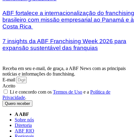
ABF fortalece a internacionalização do franchising
brasileiro com missão empresarial ao Panamá e à
Costa Rica
7 insights da ABF Franchising Week 2026 para
expansão sustentável das franquias
Receba em seu e-mail, de graça, a ABF News com as principais
notícias e informações do franchising.
E-mail
Aceito
Li e concordo com os
Termos de Uso
e a
Política de
Privacidade
.
Quero receber
A ABF
Sobre nós
Diretoria
ABF RIO
Regionais