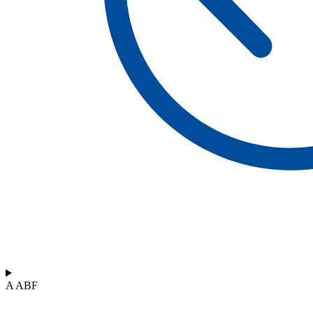
A ABF