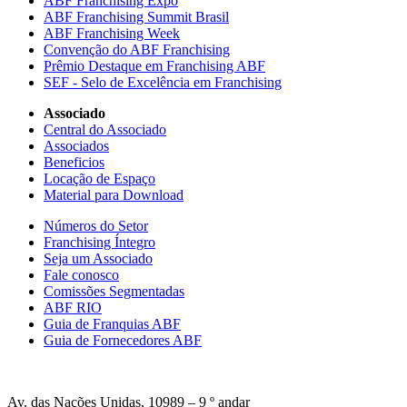
ABF Franchising Expo
ABF Franchising Summit Brasil
ABF Franchising Week
Convenção do ABF Franchising
Prêmio Destaque em Franchising ABF
SEF - Selo de Excelência em Franchising
Associado
Central do Associado
Associados
Beneficios
Locação de Espaço
Material para Download
Números do Setor
Franchising Íntegro
Seja um Associado
Fale conosco
Comissões Segmentadas
ABF RIO
Guia de Franquias ABF
Guia de Fornecedores ABF
Av. das Nações Unidas, 10989 – 9 º andar