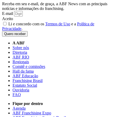
Receba em seu e-mail, de graça, a ABF News com as principais
notícias e informações do franchising.
E-mail
Aceito
Li e concordo com os
Termos de Uso
e a
Política de
Privacidade
.
Quero receber
A ABF
Sobre nós
Diretoria
ABF RIO
Regionais
Comitê e comissões
Hall da fama
ABF Educação
Franchising Brasil
Estatuto Social
Ouvidoria
FAQ
Fique por dentro
Agenda
ABF Franchising Expo