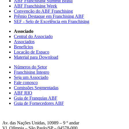
ABF Franchising Summit Brasil
ABF Franchising Week
Convenção do ABF Franchising
Prêmio Destaque em Franchising ABF
SEF - Selo de Excelência em Franchising
Associado
Central do Associado
Associados
Beneficios
Locação de Espaço
Material para Download
Números do Setor
Franchising Íntegro
Seja um Associado
Fale conosco
Comissões Segmentadas
ABF RIO
Guia de Franquias ABF
Guia de Fornecedores ABF
Av. das Nações Unidas, 10989 – 9 º andar
Vl. Olímpia – São Paulo/SP – 04578-000