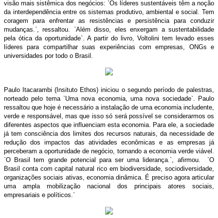
visão mais sistêmica dos negócios: `Os líderes sustentáveis têm a noção
da interdependência entre os sistemas produtivo, ambiental e social. Tem
coragem para enfrentar as resistências e persistência para conduzir
mudanças.`, ressaltou. `Além disso, eles enxergam a sustentabilidade
pela ótica da oportunidade`. A partir do livro, Voltolini tem levado esses
líderes para compartilhar suas experiências com empresas, ONGs e
universidades por todo o Brasil.
Paulo Itacarambi (Insituto Ethos) iniciou o segundo período de palestras,
norteado pelo tema `Uma nova economia, uma nova sociedade`. Paulo
ressaltou que hoje é necessário a instalação de uma economia includente,
verde e responsável, mas que isso só será possível se considerarmos os
diferentes aspectos que influenciam esta economia. Para ele, a sociedade
já tem consciência dos limites dos recursos naturais, da necessidade de
redução dos impactos das atividades econômicas e as empresas já
perceberam a oportunidade de negócio, tornando a economia verde viável.
`O Brasil tem grande potencial para ser uma liderança.`, afirmou. `O
Brasil conta com capital natural rico em biodiversidade, sociodiversidade,
organizações sociais ativas, economia dinâmica. É preciso agora articular
uma ampla mobilização nacional dos principais atores sociais,
empresariais e políticos.`