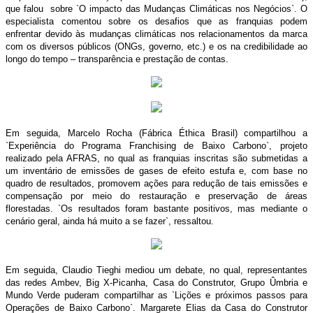
que falou sobre `O impacto das Mudanças Climáticas nos Negócios`. O
especialista comentou sobre os desafios que as franquias podem
enfrentar devido às mudanças climáticas nos relacionamentos da marca
com os diversos públicos (ONGs, governo, etc.) e os na credibilidade ao
longo do tempo – transparência e prestação de contas.
Em seguida, Marcelo Rocha (Fábrica Éthica Brasil) compartilhou a
`Experiência do Programa Franchising de Baixo Carbono`, projeto
realizado pela AFRAS, no qual as franquias inscritas são submetidas a
um inventário de emissões de gases de efeito estufa e, com base no
quadro de resultados, promovem ações para redução de tais emissões e
compensação por meio do restauração e preservação de áreas
florestadas. `Os resultados foram bastante positivos, mas mediante o
cenário geral, ainda há muito a se fazer`, ressaltou.
Em seguida, Claudio Tieghi mediou um debate, no qual, representantes
das redes Ambev, Big X-Picanha, Casa do Construtor, Grupo Ûmbria e
Mundo Verde puderam compartilhar as `Lições e próximos passos para
Operações de Baixo Carbono`. Margarete Elias da Casa do Construtor