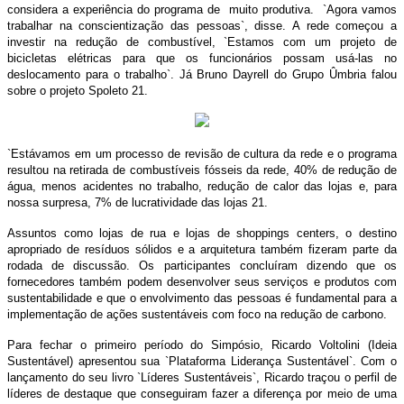
considera a experiência do programa de muito produtiva. `Agora vamos
trabalhar na conscientização das pessoas`, disse. A rede começou a
investir na redução de combustível, `Estamos com um projeto de
bicicletas elétricas para que os funcionários possam usá-las no
deslocamento para o trabalho`. Já Bruno Dayrell do Grupo Ûmbria falou
sobre o projeto Spoleto 21.
`Estávamos em um processo de revisão de cultura da rede e o programa
resultou na retirada de combustíveis fósseis da rede, 40% de redução de
água, menos acidentes no trabalho, redução de calor das lojas e, para
nossa surpresa, 7% de lucratividade das lojas 21.
Assuntos como lojas de rua e lojas de shoppings centers, o destino
apropriado de resíduos sólidos e a arquitetura também fizeram parte da
rodada de discussão. Os participantes concluíram dizendo que os
fornecedores também podem desenvolver seus serviços e produtos com
sustentabilidade e que o envolvimento das pessoas é fundamental para a
implementação de ações sustentáveis com foco na redução de carbono.
Para fechar o primeiro período do Simpósio, Ricardo Voltolini (Ideia
Sustentável) apresentou sua `Plataforma Liderança Sustentável`. Com o
lançamento do seu livro `Líderes Sustentáveis`, Ricardo traçou o perfil de
líderes de destaque que conseguiram fazer a diferença por meio de uma