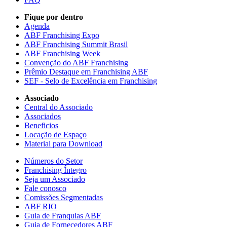
Fique por dentro
Agenda
ABF Franchising Expo
ABF Franchising Summit Brasil
ABF Franchising Week
Convenção do ABF Franchising
Prêmio Destaque em Franchising ABF
SEF - Selo de Excelência em Franchising
Associado
Central do Associado
Associados
Beneficios
Locação de Espaço
Material para Download
Números do Setor
Franchising Íntegro
Seja um Associado
Fale conosco
Comissões Segmentadas
ABF RIO
Guia de Franquias ABF
Guia de Fornecedores ABF