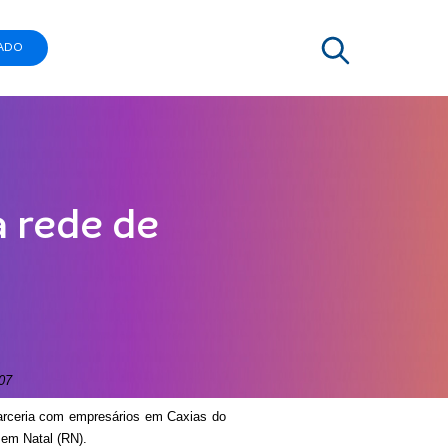
ADO
a rede de
007
arceria com empresários em Caxias do
 em Natal (RN).