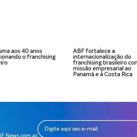
uma aos 40 anos
ABF fortalece a
ionando o franchising
internacionalização do
eiro
franchising brasileiro c
missão empresarial ao
Panamá e à Costa Rica
ABF News com as