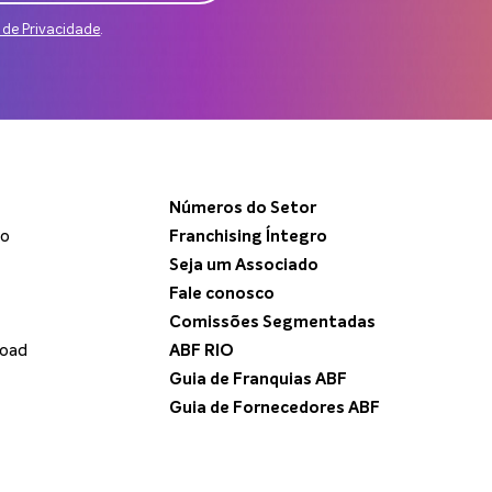
a de Privacidade
.
Números do Setor
do
Franchising Íntegro
Seja um Associado
Fale conosco
Comissões Segmentadas
load
ABF RIO
Guia de Franquias ABF
Guia de Fornecedores ABF