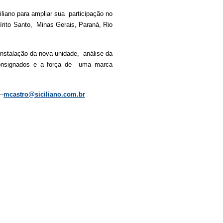
iliano para ampliar sua participação no
pírito Santo, Minas Gerais, Paraná, Rio
instalação da nova unidade, análise da
% consignados e a força de uma marca
 –
mcastro@siciliano.com.br