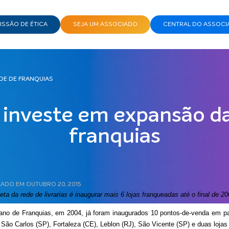
SSÃO DE ÉTICA
SEJA UM ASSOCIADO
CENTRAL DO ASSOCI
EDE DE FRANQUIAS
o investe em expansão d
franquias
ZADO EM OUTUBRO 20, 2015
ta da rede de livrarias é inaugurar mais 6 lojas franqueadas até o final de 2
iano de Franquias, em 2004, já foram inaugurados 10 pontos-de-venda em p
, São Carlos (SP), Fortaleza (CE), Leblon (RJ), São Vicente (SP) e duas lojas