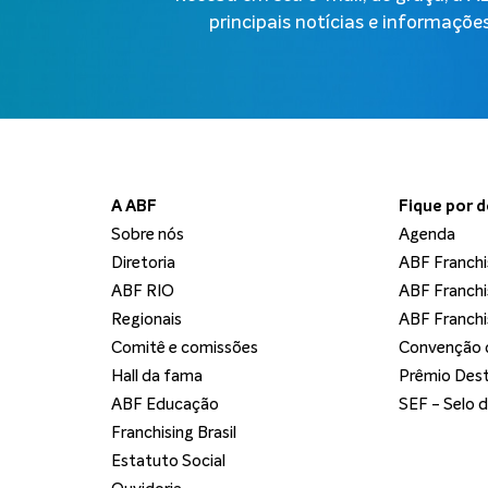
principais notícias e informações
A ABF
Fique por 
Sobre nós
Agenda
Diretoria
ABF Franchi
ABF RIO
ABF Franchi
Regionais
ABF Franchi
Comitê e comissões
Convenção d
Hall da fama
Prêmio Dest
ABF Educação
SEF - Selo 
Franchising Brasil
Estatuto Social