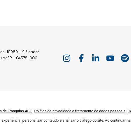
as, 10989 – 9 º andar
Paulo/SP – 04578-000
a de Franquias ABF
|
Política de privacidade e tratamento de dados pessoais
|
T
© 2026 – ABF | Associação Brasileira de Franchising
experiência, personalizar conteúdo e analisar o tráfego do site. Ao continuar n
Desenvolvido por
mufasa