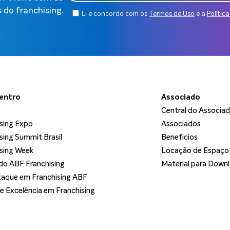
 do franchising.
Li e concordo com os
Termos de Uso
e a
Polític
dentro
Associado
Central do Associa
sing Expo
Associados
sing Summit Brasil
Beneficios
sing Week
Locação de Espaço
o ABF Franchising
Material para Down
aque em Franchising ABF
de Excelência em Franchising