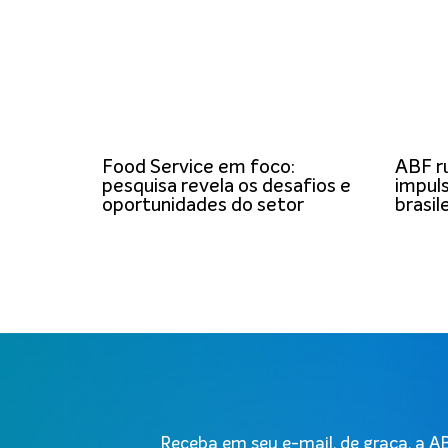
Food Service em foco:
ABF r
pesquisa revela os desafios e
impuls
oportunidades do setor
brasil
Receba em seu e-mail, de graça, a 