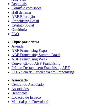
Regionais
Comitê e comissões
Hall da fama
ABF Educação
Franchising Brasil
Estatuto Social
Ouvidoria
FAQ
Fique por dentro
Agenda
ABF Franchising Expo
ABF Franchising Summit Brasil
ABF Franchising Week
Convenção do ABF Franchising
Prêmio Destaque em Franchising ABF
SEF - Selo de Excelência em Franchising
Associado
Central do Associado
Associados
Beneficios
Locação de Espaço
Material para Download