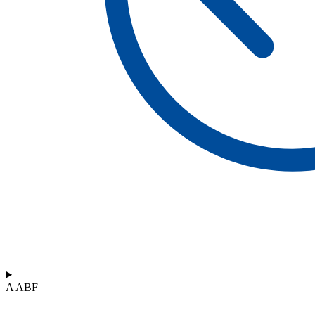
A ABF