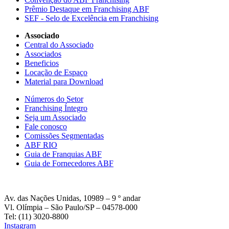
Prêmio Destaque em Franchising ABF
SEF - Selo de Excelência em Franchising
Associado
Central do Associado
Associados
Beneficios
Locação de Espaço
Material para Download
Números do Setor
Franchising Íntegro
Seja um Associado
Fale conosco
Comissões Segmentadas
ABF RIO
Guia de Franquias ABF
Guia de Fornecedores ABF
Av. das Nações Unidas, 10989 – 9 º andar
Vl. Olímpia – São Paulo/SP – 04578-000
Tel: (11) 3020-8800
Instagram