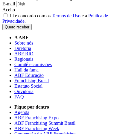
E-mail
Aceito
Li e concordo com os
Termos de Uso
e a
Política de
Privacidade
.
Quero receber
A ABF
Sobre nós
Diretoria
ABF RIO
Regionais
Comitê e comissões
Hall da fama
ABF Educação
Franchising Brasil
Estatuto Social
Ouvidoria
FAQ
Fique por dentro
Agenda
ABF Franchising Expo
ABF Franchising Summit Brasil
ABF Franchising Week
Convenção do ABF Franchising