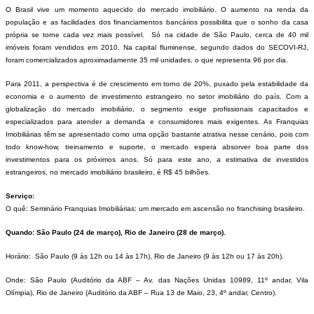
O Brasil vive um momento aquecido do mercado imobiliário. O aumento na renda da
população e as facilidades dos financiamentos bancários possibilita que o sonho da casa
própria se torne cada vez mais possível. Só na cidade de São Paulo, cerca de 40 mil
imóveis foram vendidos em 2010. Na capital fluminense, segundo dados do SECOVI-RJ,
foram comercializados aproximadamente 35 mil unidades, o que representa 96 por dia.
Para 2011, a perspectiva é de crescimento em torno de 20%, puxado pela estabilidade da
economia e o aumento de investimento estrangeiro no setor imobiliário do país. Com a
globalização do mercado imobiliário, o segmento exige profissionais capacitados e
especializados para atender a demanda e consumidores mais exigentes. As Franquias
Imobiliárias têm se apresentado como uma opção bastante atrativa nesse cenário, pois com
todo know-how, treinamento e suporte, o mercado espera absorver boa parte dos
investimentos para os próximos anos. Só para este ano, a estimativa de investidos
estrangeiros, no mercado imobiliário brasileiro, é R$ 45 bilhões.
Serviço:
O quê: Seminário Franquias Imobiliárias: um mercado em ascensão no franchising brasileiro.
Quando: São Paulo (24 de março), Rio de Janeiro (28 de março).
Horário: São Paulo (9 às 12h ou 14 às 17h), Rio de Janeiro (9 às 12h ou 17 às 20h).
Onde: São Paulo (Auditório da ABF – Av. das Nações Unidas 10989, 11º andar, Vila
Olímpia), Rio de Janeiro (Auditório da ABF – Rua 13 de Maio, 23, 4º andar, Centro).