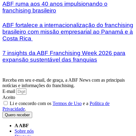
ABF ruma aos 40 anos impulsionando o
franchising brasileiro
ABF fortalece a internacionalização do franchising
brasileiro com missão empresarial ao Panamá e à
Costa Rica
7 insights da ABF Franchising Week 2026 para
expansão sustentável das franquias
Receba em seu e-mail, de graça, a ABF News com as principais
notícias e informações do franchising.
E-mail
Aceito
Li e concordo com os
Termos de Uso
e a
Política de
Privacidade
.
Quero receber
A ABF
Sobre nós