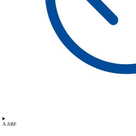
A ABF