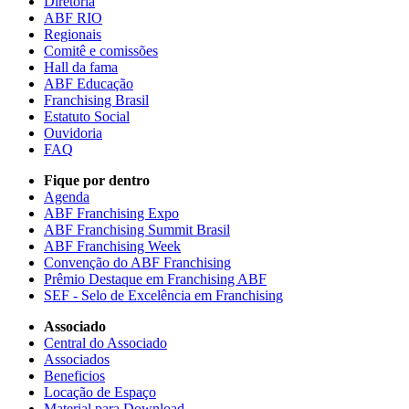
Diretoria
ABF RIO
Regionais
Comitê e comissões
Hall da fama
ABF Educação
Franchising Brasil
Estatuto Social
Ouvidoria
FAQ
Fique por dentro
Agenda
ABF Franchising Expo
ABF Franchising Summit Brasil
ABF Franchising Week
Convenção do ABF Franchising
Prêmio Destaque em Franchising ABF
SEF - Selo de Excelência em Franchising
Associado
Central do Associado
Associados
Beneficios
Locação de Espaço
Material para Download