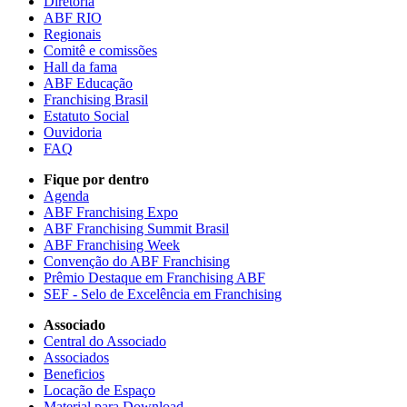
Diretoria
ABF RIO
Regionais
Comitê e comissões
Hall da fama
ABF Educação
Franchising Brasil
Estatuto Social
Ouvidoria
FAQ
Fique por dentro
Agenda
ABF Franchising Expo
ABF Franchising Summit Brasil
ABF Franchising Week
Convenção do ABF Franchising
Prêmio Destaque em Franchising ABF
SEF - Selo de Excelência em Franchising
Associado
Central do Associado
Associados
Beneficios
Locação de Espaço
Material para Download