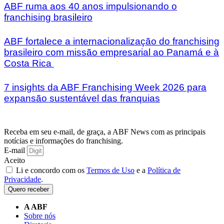
ABF ruma aos 40 anos impulsionando o
franchising brasileiro
ABF fortalece a internacionalização do franchising
brasileiro com missão empresarial ao Panamá e à
Costa Rica
7 insights da ABF Franchising Week 2026 para
expansão sustentável das franquias
Receba em seu e-mail, de graça, a ABF News com as principais
notícias e informações do franchising.
E-mail
Aceito
Li e concordo com os
Termos de Uso
e a
Política de
Privacidade
.
Quero receber
A ABF
Sobre nós