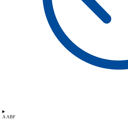
A ABF