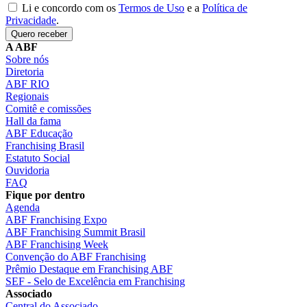
Li e concordo com os
Termos de Uso
e a
Política de
Privacidade
.
Quero receber
A ABF
Sobre nós
Diretoria
ABF RIO
Regionais
Comitê e comissões
Hall da fama
ABF Educação
Franchising Brasil
Estatuto Social
Ouvidoria
FAQ
Fique por dentro
Agenda
ABF Franchising Expo
ABF Franchising Summit Brasil
ABF Franchising Week
Convenção do ABF Franchising
Prêmio Destaque em Franchising ABF
SEF - Selo de Excelência em Franchising
Associado
Central do Associado