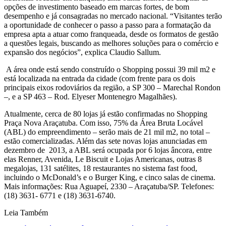
opções de investimento baseado em marcas fortes, de bom
desempenho e já consagradas no mercado nacional. “Visitantes terão
a oportunidade de conhecer o passo a passo para a formatação da
empresa apta a atuar como franqueada, desde os formatos de gestão
a questões legais, buscando as melhores soluções para o comércio e
expansão dos negócios”, explica Claudio Sallum.
A área onde está sendo construído o Shopping possui 39 mil m2 e
está localizada na entrada da cidade (com frente para os dois
principais eixos rodoviários da região, a SP 300 – Marechal Rondon
–, e a SP 463 – Rod. Elyeser Montenegro Magalhães).
Atualmente, cerca de 80 lojas já estão confirmadas no Shopping
Praça Nova Araçatuba. Com isso, 75% da Área Bruta Locável
(ABL) do empreendimento – serão mais de 21 mil m2, no total –
estão comercializadas. Além das sete novas lojas anunciadas em
dezembro de 2013, a ABL será ocupada por 6 lojas âncora, entre
elas Renner, Avenida, Le Biscuit e Lojas Americanas, outras 8
megalojas, 131 satélites, 18 restaurantes no sistema fast food,
incluindo o McDonald’s e o Burger King, e cinco salas de cinema.
Mais informações: Rua Aguapeí, 2330 – Araçatuba/SP. Telefones:
(18) 3631- 6771 e (18) 3631-6740.
Leia Também