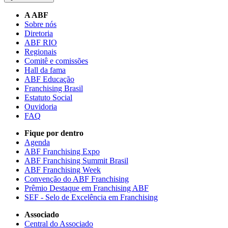
A ABF
Sobre nós
Diretoria
ABF RIO
Regionais
Comitê e comissões
Hall da fama
ABF Educação
Franchising Brasil
Estatuto Social
Ouvidoria
FAQ
Fique por dentro
Agenda
ABF Franchising Expo
ABF Franchising Summit Brasil
ABF Franchising Week
Convenção do ABF Franchising
Prêmio Destaque em Franchising ABF
SEF - Selo de Excelência em Franchising
Associado
Central do Associado