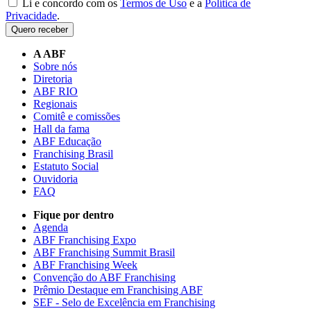
Li e concordo com os
Termos de Uso
e a
Política de
Privacidade
.
Quero receber
A ABF
Sobre nós
Diretoria
ABF RIO
Regionais
Comitê e comissões
Hall da fama
ABF Educação
Franchising Brasil
Estatuto Social
Ouvidoria
FAQ
Fique por dentro
Agenda
ABF Franchising Expo
ABF Franchising Summit Brasil
ABF Franchising Week
Convenção do ABF Franchising
Prêmio Destaque em Franchising ABF
SEF - Selo de Excelência em Franchising