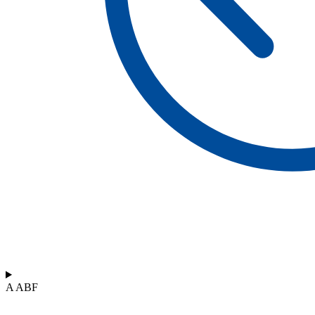
A ABF