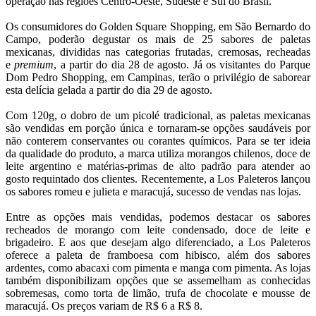
operação nas regiões Centro-Oeste, Sudeste e Sul do Brasil.
Os consumidores do Golden Square Shopping, em São Bernardo do
Campo, poderão degustar os mais de 25 sabores de paletas
mexicanas, divididas nas categorias frutadas, cremosas, recheadas
e
premium
, a partir do dia 28 de agosto. Já os visitantes do Parque
Dom Pedro Shopping, em Campinas, terão o privilégio de saborear
esta delícia gelada a partir do dia 29 de agosto.
Com 120g, o dobro de um picolé tradicional, as paletas mexicanas
são vendidas em porção única e tornaram-se opções saudáveis por
não conterem conservantes ou corantes químicos. Para se ter ideia
da qualidade do produto, a marca utiliza morangos chilenos, doce de
leite argentino e matérias-primas de alto padrão para atender ao
gosto requintado dos clientes. Recentemente, a Los Paleteros lançou
os sabores romeu e julieta e maracujá, sucesso de vendas nas lojas.
Entre as opções mais vendidas, podemos destacar os sabores
recheados de morango com leite condensado, doce de leite e
brigadeiro. E aos que desejam algo diferenciado, a Los Paleteros
oferece a paleta de framboesa com hibisco, além dos sabores
ardentes, como abacaxi com pimenta e manga com pimenta. As lojas
também disponibilizam opções que se assemelham as conhecidas
sobremesas, como torta de limão, trufa de chocolate e mousse de
maracujá. Os preços variam de R$ 6 a R$ 8.