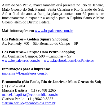
Além de São Paulo, marca também está presente no Rio de Janeiro,
Mato Grosso do Sul, Paraná, Santa Catarina e Rio Grande do Sul.
Até o final do ano, a franquia planeja contar com 62 pontos em
funcionamento e expandir a atuação para o Espírito Santo e Mato
Grosso, além do Distrito Federal.
Mais informações em
www.lospaleteros.com.br
.
Los Paleteros – Golden Square Shopping
Av. Kennedy, 700 – São Bernardo do Campo – SP
Los Paleteros – Parque Dom Pedro Shopping
Av. Guilherme Campos, 500 – Campinas – SP
www.lospaleteros.com.br
–
www.facebook.com/LosPaleteros
Informações para a imprensa:
imprensa@lospaleteros.com.br
Economídia (São Paulo, Rio de Janeiro e Mato Grosso do Sul)
(11) 2579-5404
Marcela Baptista – (11) 96488-2265
marcela.baptista@economidia.com.br
Clarissa Perillo – (11) 96420-6333
clarissa.perillo@economidia.com.br