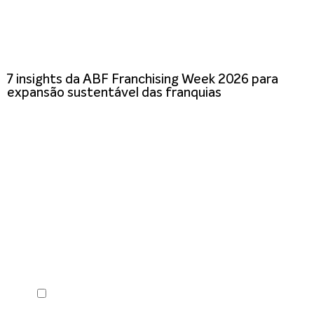
7 insights da ABF Franchising Week 2026 para
expansão sustentável das franquias
Receba em seu e-mail, de graça, a ABF News
com as principais notícias e informações do
franchising.
Li e concordo com os
Termos de Uso
e a
Política de
Privacidade
.