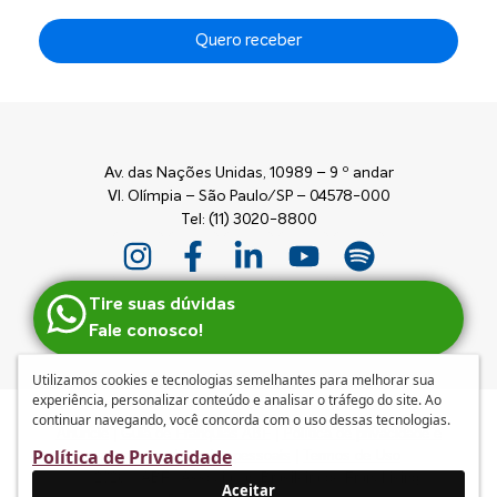
Quero receber
Av. das Nações Unidas, 10989 – 9 º andar
Vl. Olímpia – São Paulo/SP – 04578-000
Tel: (11) 3020-8800
Tire suas dúvidas
Fale conosco!
Utilizamos cookies e tecnologias semelhantes para melhorar sua
experiência, personalizar conteúdo e analisar o tráfego do site. Ao
continuar navegando, você concorda com o uso dessas tecnologias.
Anuncie
|
Guia de Franquias ABF
|
Política de privacidade e
Política de Privacidade
tratamento de dados pessoais
|
Termos de Uso
© 2026 – ABF | Associação Brasileira de Franchising
Aceitar