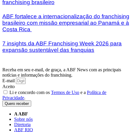
franchising brasileiro
ABF fortalece a internacionalização do franchising
brasileiro com missão empresarial ao Panamá e à
Costa Rica
7 insights da ABF Franchising Week 2026 para
expansão sustentável das franquias
Receba em seu e-mail, de graça, a ABF News com as principais
notícias e informações do franchising.
E-mail
Aceito
Li e concordo com os
Termos de Uso
e a
Política de
Privacidade
.
Quero receber
A ABF
Sobre nós
Diretoria
ABF RIO