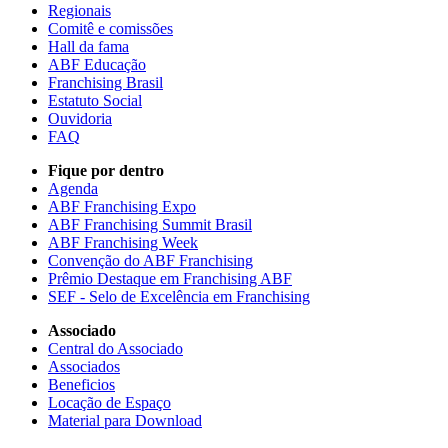
Regionais
Comitê e comissões
Hall da fama
ABF Educação
Franchising Brasil
Estatuto Social
Ouvidoria
FAQ
Fique por dentro
Agenda
ABF Franchising Expo
ABF Franchising Summit Brasil
ABF Franchising Week
Convenção do ABF Franchising
Prêmio Destaque em Franchising ABF
SEF - Selo de Excelência em Franchising
Associado
Central do Associado
Associados
Beneficios
Locação de Espaço
Material para Download