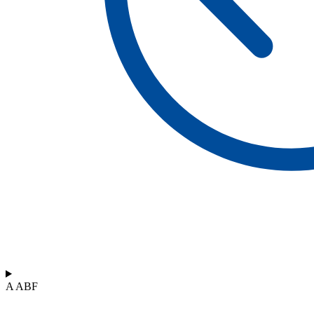
A ABF