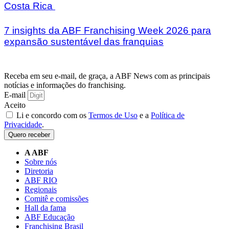
Costa Rica
7 insights da ABF Franchising Week 2026 para
expansão sustentável das franquias
Receba em seu e-mail, de graça, a ABF News com as principais
notícias e informações do franchising.
E-mail
Aceito
Li e concordo com os
Termos de Uso
e a
Política de
Privacidade
.
Quero receber
A ABF
Sobre nós
Diretoria
ABF RIO
Regionais
Comitê e comissões
Hall da fama
ABF Educação
Franchising Brasil