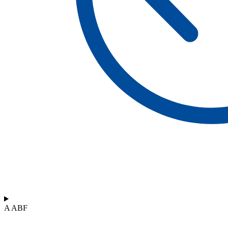
A ABF