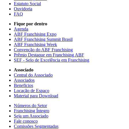
Estatuto Social
Ouvidoria
FAQ
Fique por dentro
Agenda
ABF Franchising Expo
ABF Franchising Summit Brasil
ABF Franchising Week
Convenção do ABF Franchising
Prêmio Destaque em Franchising ABF
SEF - Selo de Excelência em Franchising
Associado
Central do Associado
Associados
Beneficios
Locação de Espaço
Material para Download
Números do Setor
Franchising Íntegro
Seja um Associado
Fale conosco
Comissões Segmentadas