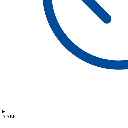
A ABF