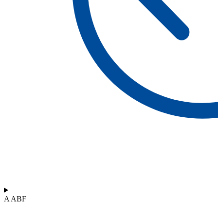
A ABF