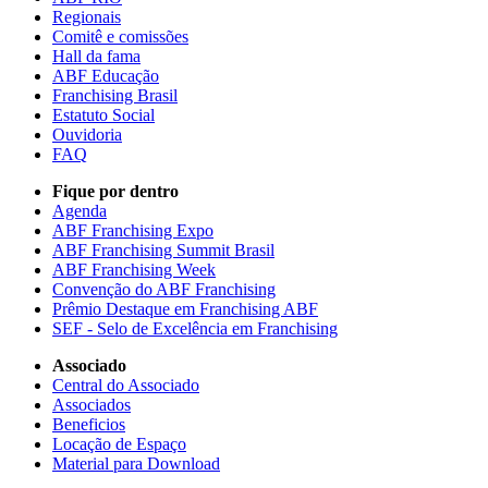
Regionais
Comitê e comissões
Hall da fama
ABF Educação
Franchising Brasil
Estatuto Social
Ouvidoria
FAQ
Fique por dentro
Agenda
ABF Franchising Expo
ABF Franchising Summit Brasil
ABF Franchising Week
Convenção do ABF Franchising
Prêmio Destaque em Franchising ABF
SEF - Selo de Excelência em Franchising
Associado
Central do Associado
Associados
Beneficios
Locação de Espaço
Material para Download