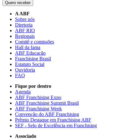
Quero receber
A ABF
Sobre nós
Diretoria
ABF RIO
Regionais
Comitê e comissões
Hall da fama
ABF Educação
Franchising Brasil
Estatuto Social
Ouvidoria
FAQ
Fique por dentro
Agenda
ABF Franchising Expo
ABF Franchising Summit Brasil
ABF Franchising Week
Convenção do ABF Franchising
Prêmio Destaque em Franchising ABF
SEF - Selo de Excelência em Franchising
Associado