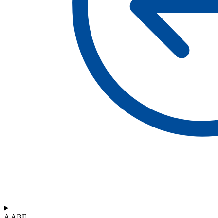
A ABF