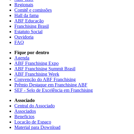
Regionais
Comitê e comissões
Hall da fama
ABF Educação
Franchising Brasil
Estatuto Social
Ouvidoria
FAQ
Fique por dentro
Agenda
ABF Franchising Expo
ABF Franchising Summit Brasil
ABF Franchising Week
Convenção do ABF Franchising
Prêmio Destaque em Franchising ABF
SEF - Selo de Excelência em Franchising
Associado
Central do Associado
Associados
Beneficios
Locação de Espaço
Material para Download