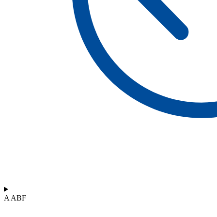
A ABF