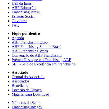
Hall da fama
ABF Educação
Franchising Brasil
Estatuto Social
Ouvidoria
FAQ
Fique por dentro
Agenda
ABF Franchising Expo
ABF Franchising Summit Brasil
ABF Franchising Week
Convenção do ABF Franchising
Prêmio Destaque em Franchising ABF
SEF - Selo de Excelência em Franchising
Associado
Central do Associado
Associados
Beneficios
Locação de Espaço
Material para Download
Números do Setor
Franchising Íntegro