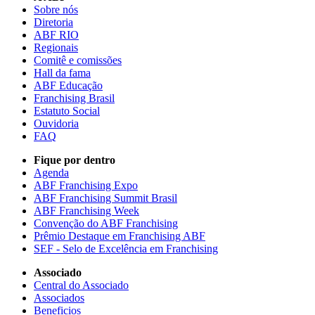
Sobre nós
Diretoria
ABF RIO
Regionais
Comitê e comissões
Hall da fama
ABF Educação
Franchising Brasil
Estatuto Social
Ouvidoria
FAQ
Fique por dentro
Agenda
ABF Franchising Expo
ABF Franchising Summit Brasil
ABF Franchising Week
Convenção do ABF Franchising
Prêmio Destaque em Franchising ABF
SEF - Selo de Excelência em Franchising
Associado
Central do Associado
Associados
Beneficios