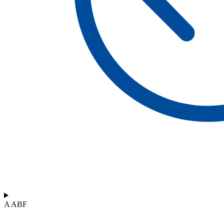
A ABF