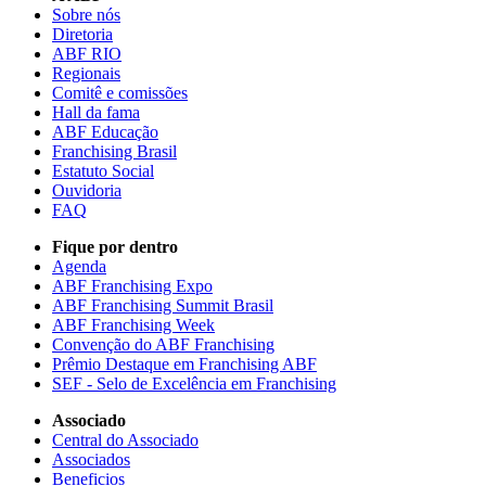
Sobre nós
Diretoria
ABF RIO
Regionais
Comitê e comissões
Hall da fama
ABF Educação
Franchising Brasil
Estatuto Social
Ouvidoria
FAQ
Fique por dentro
Agenda
ABF Franchising Expo
ABF Franchising Summit Brasil
ABF Franchising Week
Convenção do ABF Franchising
Prêmio Destaque em Franchising ABF
SEF - Selo de Excelência em Franchising
Associado
Central do Associado
Associados
Beneficios