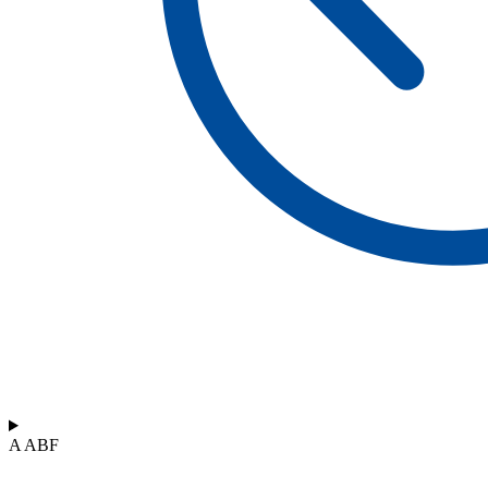
A ABF