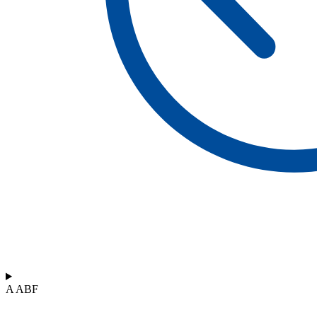
A ABF