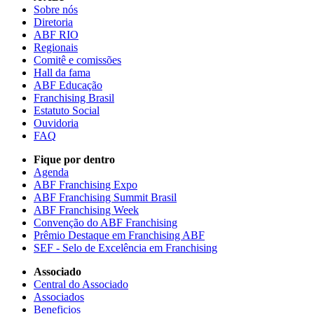
Sobre nós
Diretoria
ABF RIO
Regionais
Comitê e comissões
Hall da fama
ABF Educação
Franchising Brasil
Estatuto Social
Ouvidoria
FAQ
Fique por dentro
Agenda
ABF Franchising Expo
ABF Franchising Summit Brasil
ABF Franchising Week
Convenção do ABF Franchising
Prêmio Destaque em Franchising ABF
SEF - Selo de Excelência em Franchising
Associado
Central do Associado
Associados
Beneficios