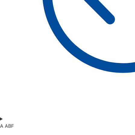
A ABF