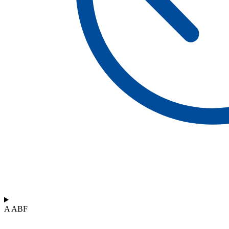
A ABF