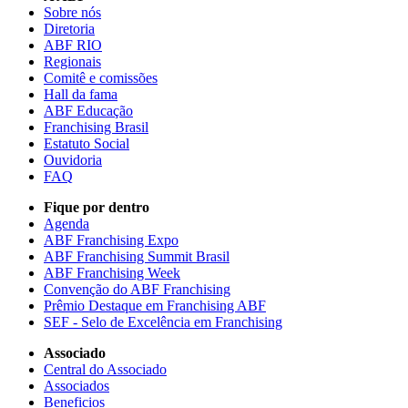
Sobre nós
Diretoria
ABF RIO
Regionais
Comitê e comissões
Hall da fama
ABF Educação
Franchising Brasil
Estatuto Social
Ouvidoria
FAQ
Fique por dentro
Agenda
ABF Franchising Expo
ABF Franchising Summit Brasil
ABF Franchising Week
Convenção do ABF Franchising
Prêmio Destaque em Franchising ABF
SEF - Selo de Excelência em Franchising
Associado
Central do Associado
Associados
Beneficios