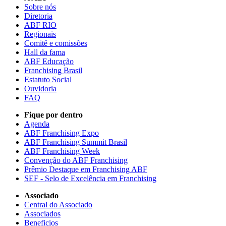
Sobre nós
Diretoria
ABF RIO
Regionais
Comitê e comissões
Hall da fama
ABF Educação
Franchising Brasil
Estatuto Social
Ouvidoria
FAQ
Fique por dentro
Agenda
ABF Franchising Expo
ABF Franchising Summit Brasil
ABF Franchising Week
Convenção do ABF Franchising
Prêmio Destaque em Franchising ABF
SEF - Selo de Excelência em Franchising
Associado
Central do Associado
Associados
Beneficios