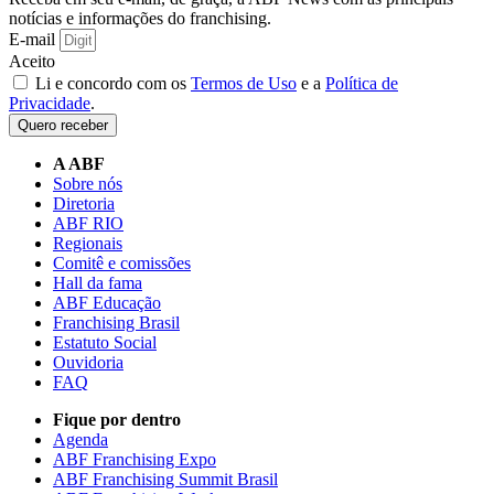
notícias e informações do franchising.
E-mail
Aceito
Li e concordo com os
Termos de Uso
e a
Política de
Privacidade
.
Quero receber
A ABF
Sobre nós
Diretoria
ABF RIO
Regionais
Comitê e comissões
Hall da fama
ABF Educação
Franchising Brasil
Estatuto Social
Ouvidoria
FAQ
Fique por dentro
Agenda
ABF Franchising Expo
ABF Franchising Summit Brasil