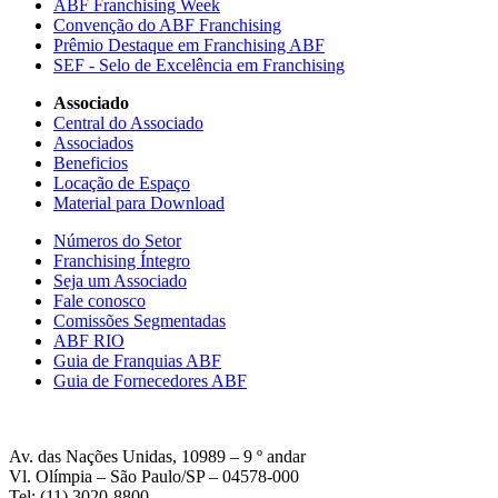
ABF Franchising Week
Convenção do ABF Franchising
Prêmio Destaque em Franchising ABF
SEF - Selo de Excelência em Franchising
Associado
Central do Associado
Associados
Beneficios
Locação de Espaço
Material para Download
Números do Setor
Franchising Íntegro
Seja um Associado
Fale conosco
Comissões Segmentadas
ABF RIO
Guia de Franquias ABF
Guia de Fornecedores ABF
Av. das Nações Unidas, 10989 – 9 º andar
Vl. Olímpia – São Paulo/SP – 04578-000
Tel: (11) 3020-8800