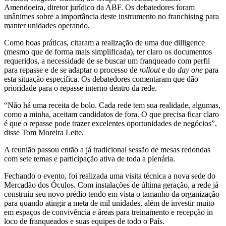
Amendoeira, diretor jurídico da ABF. Os debatedores foram
unânimes sobre a importância deste instrumento no franchising para
manter unidades operando.
Como boas práticas, citaram a realização de uma due dilligence
(mesmo que de forma mais simplificada), ter claro os documentos
requeridos, a necessidade de se buscar um franqueado com perfil
para repasse e de se adaptar o processo de
rollout
e do
day one
para
esta situação específica. Os debatedores comentaram que dão
prioridade para o repasse interno dentro da rede.
“Não há uma receita de bolo. Cada rede tem sua realidade, algumas,
como a minha, aceitam candidatos de fora. O que precisa ficar claro
é que o repasse pode trazer excelentes oportunidades de negócios”,
disse Tom Moreira Leite.
A reunião passou então a já tradicional sessão de mesas redondas
com sete temas e participação ativa de toda a plenária.
Fechando o evento, foi realizada uma visita técnica a nova sede do
Mercadão dos Óculos. Com instalações de última geração, a rede já
construiu seu novo prédio tendo em vista o tamanho da organização
para quando atingir a meta de mil unidades, além de investir muito
em espaços de convivência e áreas para treinamento e recepção in
loco de franqueados e suas equipes de todo o País.