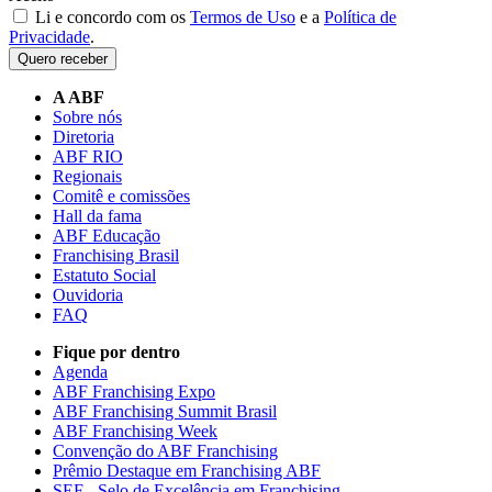
Li e concordo com os
Termos de Uso
e a
Política de
Privacidade
.
Quero receber
A ABF
Sobre nós
Diretoria
ABF RIO
Regionais
Comitê e comissões
Hall da fama
ABF Educação
Franchising Brasil
Estatuto Social
Ouvidoria
FAQ
Fique por dentro
Agenda
ABF Franchising Expo
ABF Franchising Summit Brasil
ABF Franchising Week
Convenção do ABF Franchising
Prêmio Destaque em Franchising ABF
SEF - Selo de Excelência em Franchising