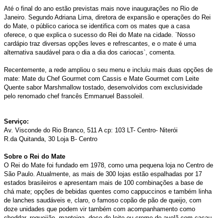
Até o final do ano estão previstas mais nove inaugurações no Rio de
Janeiro. Segundo Adriana Lima, diretora de expansão e operações do Rei
do Mate, o público carioca se identifica com os mates que a casa
oferece, o que explica o sucesso do Rei do Mate na cidade. `Nosso
cardápio traz diversas opções leves e refrescantes, e o mate é uma
alternativa saudável para o dia a dia dos cariocas`, comenta.
Recentemente, a rede ampliou o seu menu e incluiu mais duas opções de
mate: Mate du Chef Gourmet com Cassis e Mate Gourmet com Leite
Quente sabor Marshmallow tostado, desenvolvidos com exclusividade
pelo renomado chef francês Emmanuel Bassoleil.
Serviço:
Av. Visconde do Rio Branco, 511 A cp: 103 LT- Centro- Niterói
R.da Quitanda, 30 Loja B- Centro
Sobre o Rei do Mate
O Rei do Mate foi fundado em 1978, como uma pequena loja no Centro de
São Paulo. Atualmente, as mais de 300 lojas estão espalhadas por 17
estados brasileiros e apresentam mais de 100 combinações a base de
chá mate; opções de bebidas quentes como cappuccinos e também linha
de lanches saudáveis e, claro, o famoso copão de pão de queijo, com
doze unidades que podem vir também com acompanhamento como
cheddar, requeijão, manteiga, doce de leite ou creme de avelã com cacau.