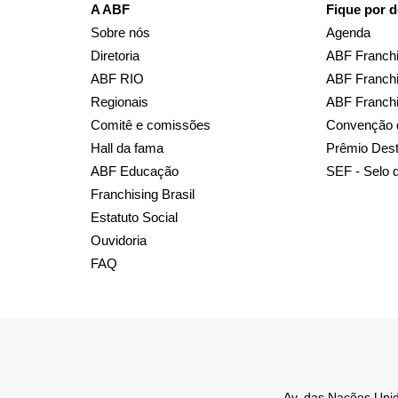
A ABF
Fique por d
Sobre nós
Agenda
Diretoria
ABF Franchi
ABF RIO
ABF Franchi
Regionais
ABF Franch
Comitê e comissões
Convenção 
Hall da fama
Prêmio Des
ABF Educação
SEF - Selo 
Franchising Brasil
Estatuto Social
Ouvidoria
FAQ
Av. das Nações Unid