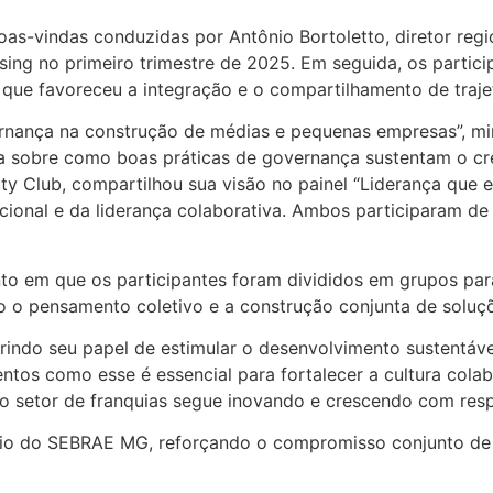
as-vindas conduzidas por Antônio Bortoletto, diretor re
ing no primeiro trimestre de 2025. Em seguida, os partici
que favoreceu a integração e o compartilhamento de trajet
nança na construção de médias e pequenas empresas”, minist
a sobre como boas práticas de governança sustentam o cre
y Club, compartilhou sua visão no painel “Liderança que e
zacional e da liderança colaborativa. Ambos participaram
to em que os participantes foram divididos em grupos par
o o pensamento coletivo e a construção conjunta de soluçõ
indo seu papel de estimular o desenvolvimento sustentáve
tos como esse é essencial para fortalecer a cultura colab
o setor de franquias segue inovando e crescendo com resp
poio do SEBRAE MG, reforçando o compromisso conjunto de