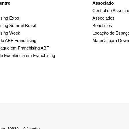
entro
Associado
Central do Associa
sing Expo
Associados
sing Summit Brasil
Beneficios
ising Week
Locação de Espaç
do ABF Franchising
Material para Down
taque em Franchising ABF
de Excelência em Franchising
as, 10989 – 9 º andar