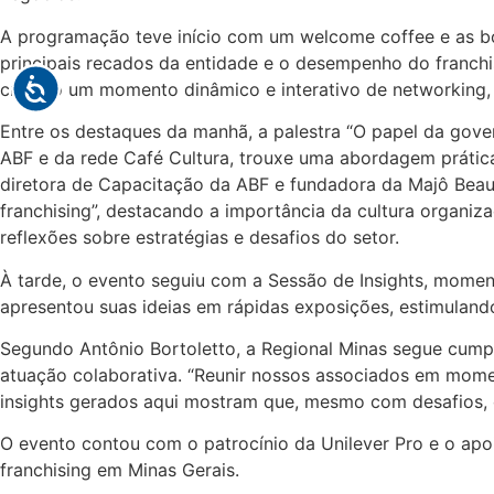
A programação teve início com um welcome coffee e as bo
principais recados da entidade e o desempenho do franchis
criando um momento dinâmico e interativo de networking, 
Entre os destaques da manhã, a palestra “O papel da gover
ABF e da rede Café Cultura, trouxe uma abordagem prátic
diretora de Capacitação da ABF e fundadora da Majô Beaut
franchising”, destacando a importância da cultura organi
reflexões sobre estratégias e desafios do setor.
À tarde, o evento seguiu com a Sessão de Insights, momen
apresentou suas ideias em rápidas exposições, estimuland
Segundo Antônio Bortoletto, a Regional Minas segue cumpr
atuação colaborativa. “Reunir nossos associados em momen
insights gerados aqui mostram que, mesmo com desafios, 
O evento contou com o patrocínio da Unilever Pro e o a
franchising em Minas Gerais.