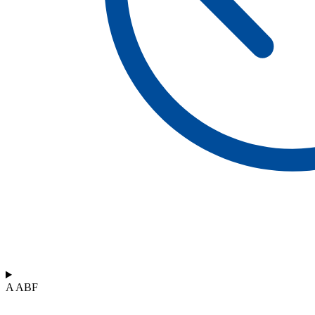
A ABF