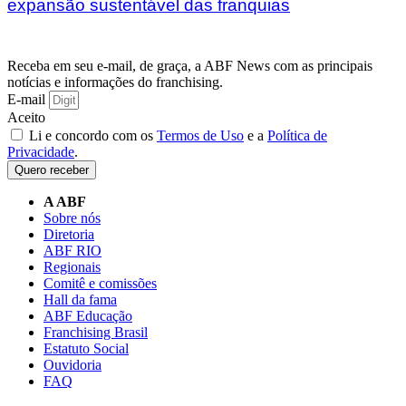
expansão sustentável das franquias
Receba em seu e-mail, de graça, a ABF News com as principais
notícias e informações do franchising.
E-mail
Aceito
Li e concordo com os
Termos de Uso
e a
Política de
Privacidade
.
Quero receber
A ABF
Sobre nós
Diretoria
ABF RIO
Regionais
Comitê e comissões
Hall da fama
ABF Educação
Franchising Brasil
Estatuto Social
Ouvidoria
FAQ