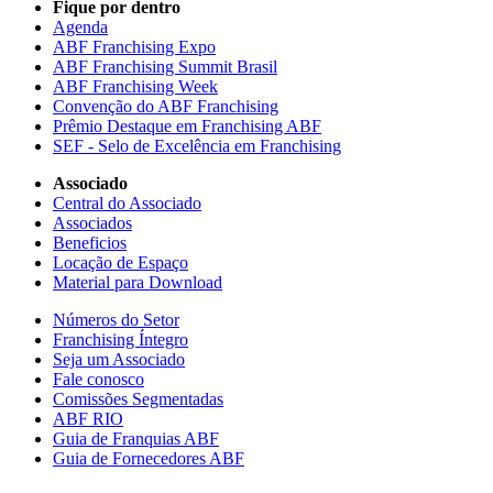
Fique por dentro
Agenda
ABF Franchising Expo
ABF Franchising Summit Brasil
ABF Franchising Week
Convenção do ABF Franchising
Prêmio Destaque em Franchising ABF
SEF - Selo de Excelência em Franchising
Associado
Central do Associado
Associados
Beneficios
Locação de Espaço
Material para Download
Números do Setor
Franchising Íntegro
Seja um Associado
Fale conosco
Comissões Segmentadas
ABF RIO
Guia de Franquias ABF
Guia de Fornecedores ABF