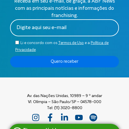
Receba em seu e-mail, de graça, a ABF News
com as principais notícias e informações do
franchising.
Li e concordo com os
Termos de Uso
e a
Política de
Privacidade
.
Quero receber
Av. das Nações Unidas, 10989 – 9 º andar
Vl. Olímpia – São Paulo/SP – 04578-000
Tel: (11) 3020-8800