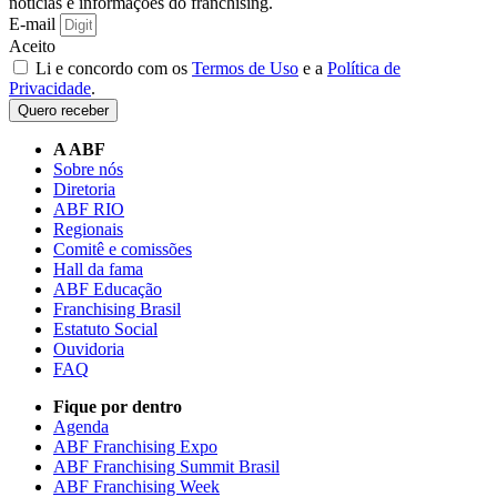
notícias e informações do franchising.
E-mail
Aceito
Li e concordo com os
Termos de Uso
e a
Política de
Privacidade
.
Quero receber
A ABF
Sobre nós
Diretoria
ABF RIO
Regionais
Comitê e comissões
Hall da fama
ABF Educação
Franchising Brasil
Estatuto Social
Ouvidoria
FAQ
Fique por dentro
Agenda
ABF Franchising Expo
ABF Franchising Summit Brasil
ABF Franchising Week