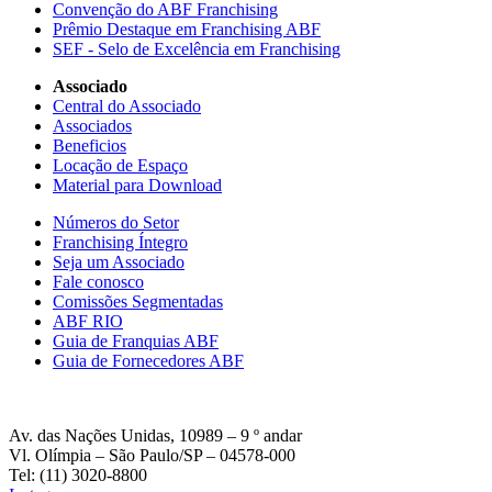
Convenção do ABF Franchising
Prêmio Destaque em Franchising ABF
SEF - Selo de Excelência em Franchising
Associado
Central do Associado
Associados
Beneficios
Locação de Espaço
Material para Download
Números do Setor
Franchising Íntegro
Seja um Associado
Fale conosco
Comissões Segmentadas
ABF RIO
Guia de Franquias ABF
Guia de Fornecedores ABF
Av. das Nações Unidas, 10989 – 9 º andar
Vl. Olímpia – São Paulo/SP – 04578-000
Tel: (11) 3020-8800