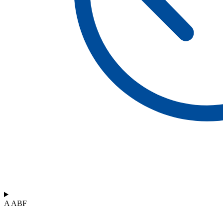
A ABF