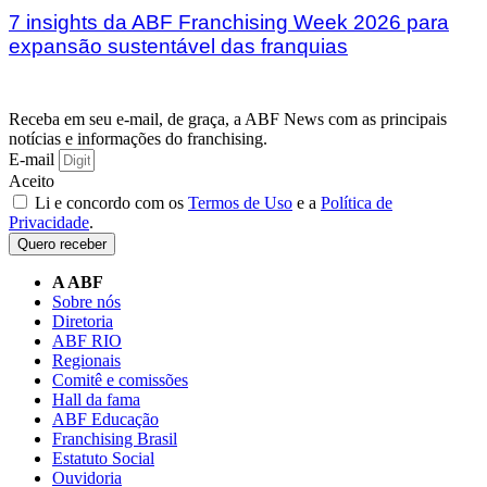
7 insights da ABF Franchising Week 2026 para
expansão sustentável das franquias
Receba em seu e-mail, de graça, a ABF News com as principais
notícias e informações do franchising.
E-mail
Aceito
Li e concordo com os
Termos de Uso
e a
Política de
Privacidade
.
Quero receber
A ABF
Sobre nós
Diretoria
ABF RIO
Regionais
Comitê e comissões
Hall da fama
ABF Educação
Franchising Brasil
Estatuto Social
Ouvidoria