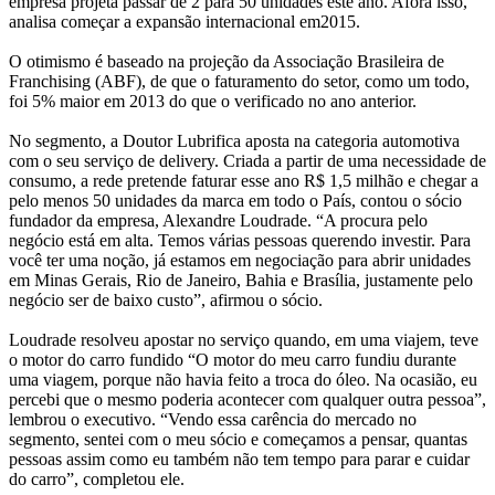
empresa projeta passar de 2 para 50 unidades este ano. Afora isso,
analisa começar a expansão internacional em2015.
O otimismo é baseado na projeção da Associação Brasileira de
Franchising (ABF), de que o faturamento do setor, como um todo,
foi 5% maior em 2013 do que o verificado no ano anterior.
No segmento, a Doutor Lubrifica aposta na categoria automotiva
com o seu serviço de delivery. Criada a partir de uma necessidade de
consumo, a rede pretende faturar esse ano R$ 1,5 milhão e chegar a
pelo menos 50 unidades da marca em todo o País, contou o sócio
fundador da empresa, Alexandre Loudrade. “A procura pelo
negócio está em alta. Temos várias pessoas querendo investir. Para
você ter uma noção, já estamos em negociação para abrir unidades
em Minas Gerais, Rio de Janeiro, Bahia e Brasília, justamente pelo
negócio ser de baixo custo”, afirmou o sócio.
Loudrade resolveu apostar no serviço quando, em uma viajem, teve
o motor do carro fundido “O motor do meu carro fundiu durante
uma viagem, porque não havia feito a troca do óleo. Na ocasião, eu
percebi que o mesmo poderia acontecer com qualquer outra pessoa”,
lembrou o executivo. “Vendo essa carência do mercado no
segmento, sentei com o meu sócio e começamos a pensar, quantas
pessoas assim como eu também não tem tempo para parar e cuidar
do carro”, completou ele.