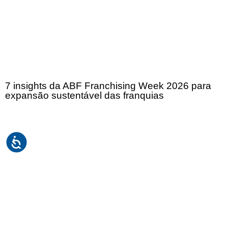
7 insights da ABF Franchising Week 2026 para
expansão sustentável das franquias
Receba em seu e-mail, de graça, a ABF News
com as principais notícias e informações do
franchising.