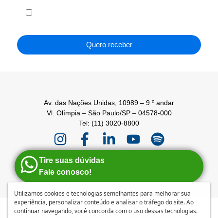
Li e concordo com os
Termos de Uso
e a
Política de
Privacidade
.
Quero receber
Av. das Nações Unidas, 10989 – 9 º andar
Vl. Olímpia – São Paulo/SP – 04578-000
Tel: (11) 3020-8800
Tire suas dúvidas
Fale conosco!
Utilizamos cookies e tecnologias semelhantes para melhorar sua
experiência, personalizar conteúdo e analisar o tráfego do site. Ao
continuar navegando, você concorda com o uso dessas tecnologias.
Anuncie
|
Guia de Franquias ABF
|
Política de privacidade e