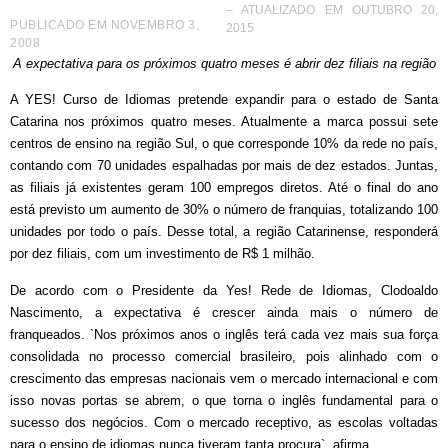
– ATUALIZADO EM OUTUBRO 20,
PUBLICADO EM
NOVEMBRO 3,
2015
2008
A expectativa para os próximos quatro meses é abrir dez filiais na região
A YES! Curso de Idiomas pretende expandir para o estado de Santa
Catarina nos próximos quatro meses. Atualmente a marca possui sete
centros de ensino na região Sul, o que corresponde 10% da rede no país,
contando com 70 unidades espalhadas por mais de dez estados. Juntas,
as filiais já existentes geram 100 empregos diretos. Até o final do ano
está previsto um aumento de 30% o número de franquias, totalizando 100
unidades por todo o país. Desse total, a região Catarinense, responderá
por dez filiais, com um investimento de R$ 1 milhão.
De acordo com o Presidente da Yes! Rede de Idiomas, Clodoaldo
Nascimento, a expectativa é crescer ainda mais o número de
franqueados. `Nos próximos anos o inglês terá cada vez mais sua força
consolidada no processo comercial brasileiro, pois alinhado com o
crescimento das empresas nacionais vem o mercado internacional e com
isso novas portas se abrem, o que torna o inglês fundamental para o
sucesso dos negócios. Com o mercado receptivo, as escolas voltadas
para o ensino de idiomas nunca tiveram tanta procura`, afirma.