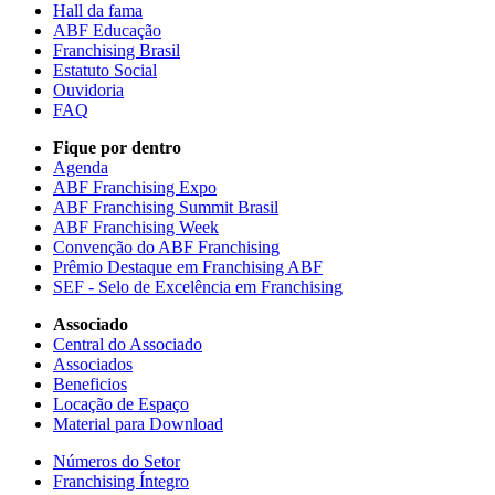
Hall da fama
ABF Educação
Franchising Brasil
Estatuto Social
Ouvidoria
FAQ
Fique por dentro
Agenda
ABF Franchising Expo
ABF Franchising Summit Brasil
ABF Franchising Week
Convenção do ABF Franchising
Prêmio Destaque em Franchising ABF
SEF - Selo de Excelência em Franchising
Associado
Central do Associado
Associados
Beneficios
Locação de Espaço
Material para Download
Números do Setor
Franchising Íntegro