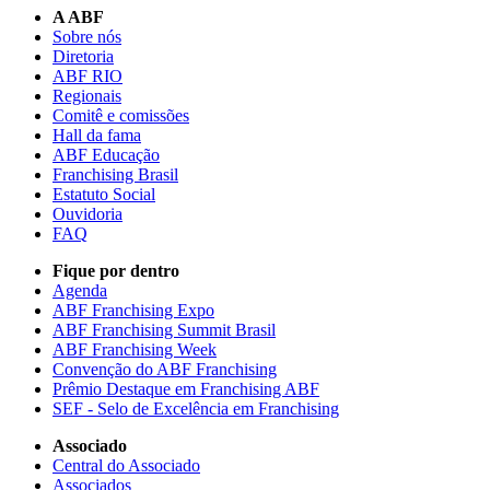
A ABF
Sobre nós
Diretoria
ABF RIO
Regionais
Comitê e comissões
Hall da fama
ABF Educação
Franchising Brasil
Estatuto Social
Ouvidoria
FAQ
Fique por dentro
Agenda
ABF Franchising Expo
ABF Franchising Summit Brasil
ABF Franchising Week
Convenção do ABF Franchising
Prêmio Destaque em Franchising ABF
SEF - Selo de Excelência em Franchising
Associado
Central do Associado
Associados