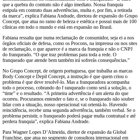
que a quebra do contrato não é algo imediato. Nossa franquia
estipula em contrato duas advertências, multa e, por fim, a retirada
da marca”, explica Fabiana Andrade, diretora de expansão do Grupo
Concept, que atua no ramo de beleza e estética e possui mais de 100
clínicas em todo o mundo e está em expansão no Brasil.
Fabiana ressalta que numa reclamação de consumidor, seja ei a nos
órgãos oficiais de defesa, como os Procons, na imprensa ou nos sites
de reclamação, o que aparece é a marca da franquia e não o CNPJ
do franqueado. “O que traz problemas para toda a rede. O
franqueado que atende bem também irá sofrerás consequências.”
No Grupo Concept, de origem portuguesa, que trabalha as marcas
Body Concept e Depil Concept, a instrução é que quem criou o
problema é que deve resolvê-lo. Mas a franqueadora acompanha
todo o processo, cobrando do f ranqueado como será a solução, o
“time” e o resultado. “A primeira advertência é um alerta do que
ocorreu. Procuramos entender o fato e, se o franqueado não souber
lidar com a situação, nosso operacional vai orientá-lo. Havendo
reincidência, recebe uma segunda advertência, também verbal. Se o
problema persistir, o franqueado poderá pagar multa contratual e até
perdera franquia”, explica Fabiana Andrade.
Para Wagner Lopes D’Almeida, diretor de expansão da Global
Franchise, que atua no segmento de consultora internacional em