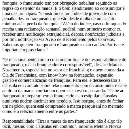
franquia, o franqueado tem por obrigação trabalhar seguindo as
regras do detentor da marca. E o bom atendimento ao consumidor é
uma das principais. “Construímos um índice de gravidade com
penalidades ao franqueado, que vão desde multa de um salário
mínimo até a perda da franquia. “Além do índice, caso o franqueado
receba uma reclamação semanal, poderá, num primeiro momento,
receber uma notificação extrajudicial, depois, notificação judiciais e,
por fim, notificação via Aviso de Recebimento pelos Correios.
Sabemos que tem franqueado e franqueador mau caráter. Por isso é
importante regras claras.”
“O relacionamento com o consumidor final é de responsabilidade do
franqueado, mas o franqueador é corresponsável”, destaca Marcos
Nascimento, especialista no setor de franchising e quem comanda a
Cia de Franchising, com know how na formatação, expansão,
gestão e comercialização de franquias. Para ele, é desnecessária a
cláusula em contrato sobre relacionamento com o consumidor e cabe
ao dono da marca confiar em quem ele a está repassando. “Cabe ao
franqueador preparar bem o franqueado e ao estipular cláusulas
punitivas podem queimar seu negócio. Isso porque, antes de fechar
um negócio, quem está comprando a marca pesquisará no mercado
como é o relacionamento entre as partes.”
Responsabilidade “Tirar a marca de um franqueado não é algo tão
fácil, mesmo com cláusulas em contrato”, informa Melitha Novoa