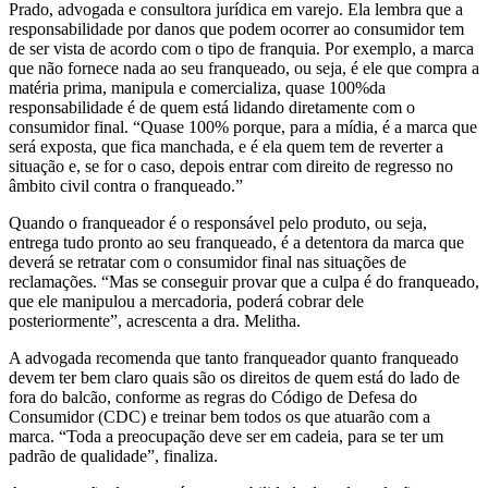
Prado, advogada e consultora jurídica em varejo. Ela lembra que a
responsabilidade por danos que podem ocorrer ao consumidor tem
de ser vista de acordo com o tipo de franquia. Por exemplo, a marca
que não fornece nada ao seu franqueado, ou seja, é ele que compra a
matéria prima, manipula e comercializa, quase 100%da
responsabilidade é de quem está lidando diretamente com o
consumidor final. “Quase 100% porque, para a mídia, é a marca que
será exposta, que fica manchada, e é ela quem tem de reverter a
situação e, se for o caso, depois entrar com direito de regresso no
âmbito civil contra o franqueado.”
Quando o franqueador é o responsável pelo produto, ou seja,
entrega tudo pronto ao seu franqueado, é a detentora da marca que
deverá se retratar com o consumidor final nas situações de
reclamações. “Mas se conseguir provar que a culpa é do franqueado,
que ele manipulou a mercadoria, poderá cobrar dele
posteriormente”, acrescenta a dra. Melitha.
A advogada recomenda que tanto franqueador quanto franqueado
devem ter bem claro quais são os direitos de quem está do lado de
fora do balcão, conforme as regras do Código de Defesa do
Consumidor (CDC) e treinar bem todos os que atuarão com a
marca. “Toda a preocupação deve ser em cadeia, para se ter um
padrão de qualidade”, finaliza.